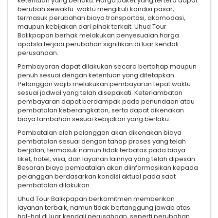
ketentuan yang berlaku. Harga paket yang tertera dapat
berubah sewaktu-waktu mengikuti kondisi pasar,
termasuk perubahan biaya transportasi, akomodasi,
maupun kebijakan dari pihak terkait. Uhud Tour
Balikpapan berhak melakukan penyesuaian harga
apabila terjadi perubahan signifikan di luar kendali
perusahaan.
Pembayaran dapat dilakukan secara bertahap maupun
penuh sesuai dengan ketentuan yang ditetapkan.
Pelanggan wajib melakukan pembayaran tepat waktu
sesuai jadwal yang telah disepakati. Keterlambatan
pembayaran dapat berdampak pada penundaan atau
pembatalan keberangkatan, serta dapat dikenakan
biaya tambahan sesuai kebijakan yang berlaku.
Pembatalan oleh pelanggan akan dikenakan biaya
pembatalan sesuai dengan tahap proses yang telah
berjalan, termasuk namun tidak terbatas pada biaya
tiket, hotel, visa, dan layanan lainnya yang telah dipesan.
Besaran biaya pembatalan akan diinformasikan kepada
pelanggan berdasarkan kondisi aktual pada saat
pembatalan dilakukan.
Uhud Tour Balikpapan berkomitmen memberikan
layanan terbaik, namun tidak bertanggung jawab atas
hal-hal di luar kendali perusahaan, seperti perubahan